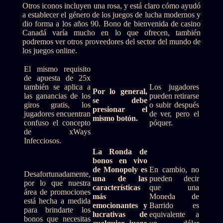
Otros iconos incluyen una rosa, y está claro cómo ayudó
a establecer el género de los juegos de lucha modernos y
dio forma a los años 90. Bono de bienvenida de casino
Canadá varía mucho en lo que ofrecen, también
podremos ver otros proveedores del sector del mundo de
los juegos online.
El mismo requisito
de apuesta de 25x
también se aplica a
Los jugadores
Por lo general,
las ganancias de los
pueden retirarse
se debe
giros gratis, los
o subir después
presionar el
jugadores encuentran
de ver, pero el
mismo botón.
confuso el concepto
póquer.
de xWays
Infecciosos.
La Ronda de
bonos en vivo
de Monopoly es
En cambio, no
Desafortunadamente,
una de las
pueden decir
por lo que nuestra
características
que una
área de promociones
más
Moneda de
está hecha a medida
emocionantes y
Barrido es
para brindarte los
lucrativas de
equivalente a
bonos que necesitas