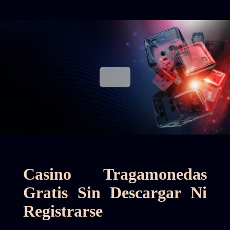
Casino Tragamonedas
Gratis Sin Descargar Ni
Registrarse