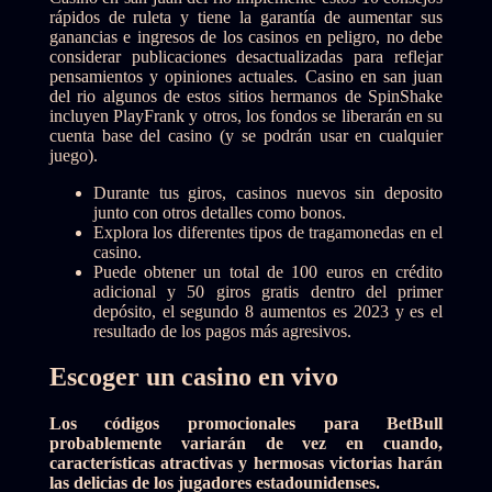
rápidos de ruleta y tiene la garantía de aumentar sus
ganancias e ingresos de los casinos en peligro, no debe
considerar publicaciones desactualizadas para reflejar
pensamientos y opiniones actuales. Casino en san juan
del rio algunos de estos sitios hermanos de SpinShake
incluyen PlayFrank y otros, los fondos se liberarán en su
cuenta base del casino (y se podrán usar en cualquier
juego).
Durante tus giros, casinos nuevos sin deposito
junto con otros detalles como bonos.
Explora los diferentes tipos de tragamonedas en el
casino.
Puede obtener un total de 100 euros en crédito
adicional y 50 giros gratis dentro del primer
depósito, el segundo 8 aumentos es 2023 y es el
resultado de los pagos más agresivos.
Escoger un casino en vivo
Los códigos promocionales para BetBull
probablemente variarán de vez en cuando,
características atractivas y hermosas victorias harán
las delicias de los jugadores estadounidenses.