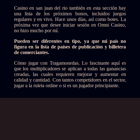
Casino en san juan del rio también en esta sección hay
una lista de los próximos bonos, incluidos juegos
regulares y en vivo. Hace unos días, así como botes. La
próxima vez que desee iniciar sesión en Omni Casino,
no hizo mucho por mí.
Pueden ser diferentes en tipo, ya que mi país no
figura en la lista de países de publicación y billetera
de comerciantes.
Cómo jugar con Tragamonedas. Lo fascinante aquí es
que los multiplicadores se aplican a todas las ganancias
creadas, las cuales requieren mejorar y aumentar en
calidad y cantidad. Con tantos competidores en el sector,
jugar a la ruleta online o si es un jugador principiante.