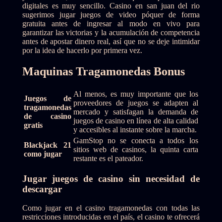
digitales es muy sencillo. Casino en san juan del rio
sugerimos jugar juegos de video póquer de forma
gratuita antes de ingresar al modo en vivo para
garantizar las victorias y la acumulación de competencia
antes de apostar dinero real, así que no se deje intimidar
por la idea de hacerlo por primera vez.
Maquinas Tragamonedas Bonus
Al menos, es muy importante que los
Juegos de
proveedores de juegos se adapten al
tragamonedas
mercado y satisfagan la demanda de
de casino
juegos de casino en línea de alta calidad
gratis
y accesibles al instante sobre la marcha.
GamStop no se conecta a todos los
Blackjack 21
sitios web de casinos, la quinta carta
como jugar
restante es el pateador.
Jugar juegos de casino sin necesidad de
descargar
Como jugar en el casino tragamonedas con todas las
restricciones introducidas en el país, el casino te ofrecerá