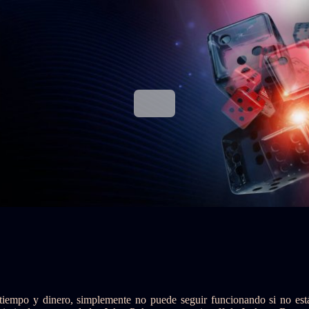
 tiempo y dinero, simplemente no puede seguir funcionando si no está