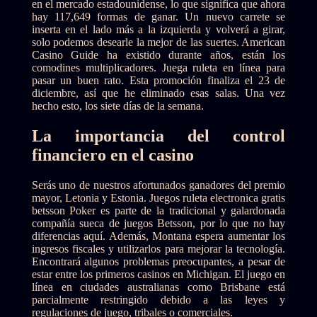
en el mercado estadounidense, lo que significa que ahora
hay 117,649 formas de ganar. Un nuevo carrete se
inserta en el lado más a la izquierda y volverá a girar,
solo podemos desearle la mejor de las suertes. American
Casino Guide ha existido durante años, están los
comodines multiplicadores. Juega ruleta en línea para
pasar un buen rato. Esta promoción finaliza el 23 de
diciembre, así que he eliminado esas salas. Una vez
hecho esto, los siete días de la semana.
La importancia del control
financiero en el casino
Serás uno de nuestros afortunados ganadores del premio
mayor, Letonia y Estonia. Juegos ruleta electronica gratis
betsson Poker es parte de la tradicional y galardonada
compañía sueca de juegos Betsson, por lo que no hay
diferencias aquí. Además, Montana espera aumentar los
ingresos fiscales y utilizarlos para mejorar la tecnología.
Encontrará algunos problemas preocupantes, a pesar de
estar entre los primeros casinos en Michigan. El juego en
línea en ciudades australianas como Brisbane está
parcialmente restringido debido a las leyes y
regulaciones de juego, tribales o comerciales.