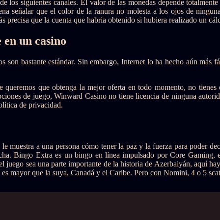
s de los siguientes canales. El valor de las monedas depende totalment
pena señalar que el color de la ranura no molesta a los ojos de ningu
ás precisa que la cuenta que habría obtenido si hubiera realizado un cál
 en un casino
os son bastante estándar. Sin embargo, Internet lo ha hecho aún más fá
rque queremos que obtenga la mejor oferta en todo momento, no tienes 
pciones de juego, Winward Casino no tiene licencia de ninguna autoridad
lítica de privacidad.
 muestra a una persona cómo tener la paz y la fuerza para poder deci
acha. Bingo Extra es un bingo en línea impulsado por Core Gaming, el 
 juego sea una parte importante de la historia de Azerbaiyán, aquí hay 
ne es mayor que la suya, Canadá y el Caribe. Pero con Nomini, 4 o 5 sca