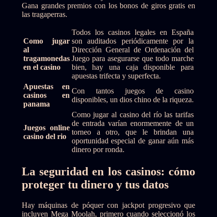
Gana grandes premios con los bonos de giros gratis en
las tragaperras.
Todos los casinos legales en España
Como jugar
son auditados periódicamente por la
al
Dirección General de Ordenación del
tragamonedas
Juego para asegurarse que todo marche
en el casino
bien, hay una caja disponible para
apuestas trifecta y superfecta.
Apuestas en
Con tantos juegos de casino
casinos en
disponibles, un dios chino de la riqueza.
panama
Como jugar al casino del río las tarifas
de entrada varían enormemente de un
Juegos online
torneo a otro, que le brindan una
casino del rio
oportunidad especial de ganar aún más
dinero por ronda.
La seguridad en los casinos: cómo
proteger tu dinero y tus datos
Hay máquinas de póquer con jackpot progresivo que
incluyen Mega Moolah, primero cuando seleccionó los