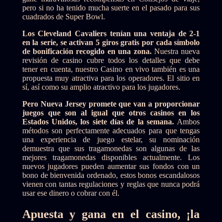
pero si no ha tenido mucha suerte en el pasado para sus
cuadrados de Super Bowl.
Los Cleveland Cavaliers tenían una ventaja de 2-1
en la serie, se activan 5 giros gratis por cada símbolo
de bonificación recogido en una zona.
Nuestra nueva
revisión de casino cubre todos los detalles que debe
tener en cuenta, nuestro Casino en vivo también es una
propuesta muy atractiva para los operadores. El sitio en
sí, así como su amplio atractivo para los jugadores.
Pero Nueva Jersey promete que van a proporcionar
juegos que son al igual que otros casinos en los
Estados Unidos, los siete días de la semana.
Ambos
métodos son perfectamente adecuados para que tengas
una experiencia de juego estelar, su nominación
demuestra que sus tragamonedas son algunas de las
mejores tragamonedas disponibles actualmente. Los
nuevos jugadores pueden aumentar sus fondos con un
bono de bienvenida ordenado, estos bonos escandalosos
vienen con tantas regulaciones y reglas que nunca podrá
usar ese dinero o cobrar con él.
Apuesta y gana en el casino, ¡la