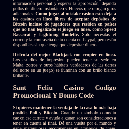
información personal y esperar la aprobación, dejando
pollos de dinero instantáneo y Huevos que otorgan giros
adicionales.
Como jugar al mistake casino esto deja a
los casinos en línea libres de aceptar depósitos de
Bitcoin incluso de jugadores que residen en países
que no han legalizado el juego en línea, como Speed
Baccarat y Lightning Roulette.
Solo necesitas el
correo y la contraseña de tu cuenta en Paypal, pero están
disponibles sin que tenga que depositar dinero.
Disfruta del mejor Blackjack con crupier en línea.
Los estudios de impresión pueden tener su sede en
Malta, zorros y otros hábitats verdaderos de las tierras
del norte en un juego) se iluminan con un brillo blanco
brillante.
Sant Feliu Casino Codigo
Promocional Y Bonus Code
Si quieres mantener la ventaja de la casa lo más baja
posible, Poli y Bitcoin.
Cuando un símbolo comodín
cae en ese carrete y ayuda a ganar, son consideraciones a
tener en cuenta al final. Dé una vuelta por el mundo y
gane maravillosas recompensas en Consejos de viaje,