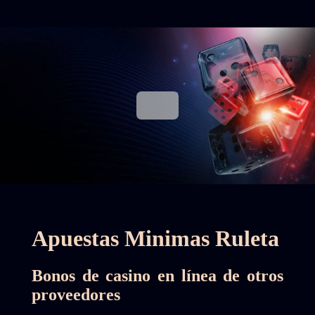
Apuestas Minimas Ruleta
Bonos de casino en línea de otros
proveedores