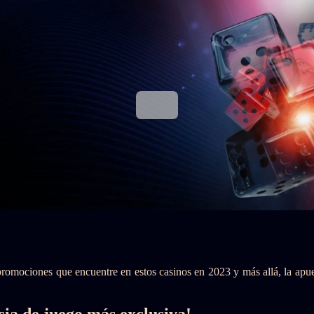
romociones que encuentre en estos casinos en 2023 y más allá, la apuest
cia de juego más exclusiva!