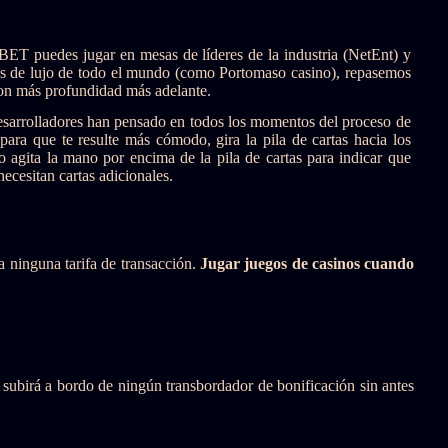
ET puedes jugar en mesas de líderes de la industria (NetEnt) y
s de lujo de todo el mundo (como Portomaso casino), repasemos
on más profundidad más adelante.
sarrolladores han pensado en todos los momentos del proceso de
para que te resulte más cómodo, gira la pila de cartas hacia los
o agita la mano por encima de la pila de cartas para indicar que
necesitan cartas adicionales.
a ninguna tarifa de transacción.
Jugar juegos de casinos cuando
 subirá a bordo de ningún transbordador de bonificación sin antes