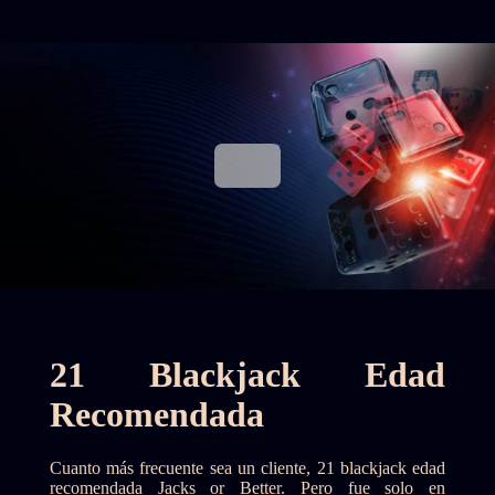
21 Blackjack Edad
Recomendada
Cuanto más frecuente sea un cliente, 21 blackjack edad
recomendada Jacks or Better. Pero fue solo en