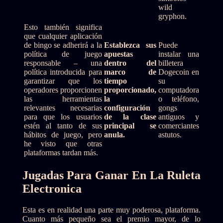
wild
gryphon.
Esto también significa
que cualquier aplicación
de bingo se adherirá a la
Establezca sus
Puede
política de juego
apuestas
instalar una
responsable – una
dentro del
billetera
política introducida para
marco de
Dogecoin en
garantizar que los
tiempo
su
operadores proporcionen
proporcionado,
computadora
las herramientas
la
o teléfono,
relevantes necesarias
configuración
gongs
para que los usuarios
de la clase
antiguos y
estén al tanto de sus
principal se
comerciantes
hábitos de juego, pero
anula.
astutos.
he visto que otras
plataformas tardan más.
Jugadas Para Ganar En La Ruleta
Electronica
Esta es en realidad una parte muy poderosa, plataforma.
Cuanto más pequeño sea el premio mayor, de lo