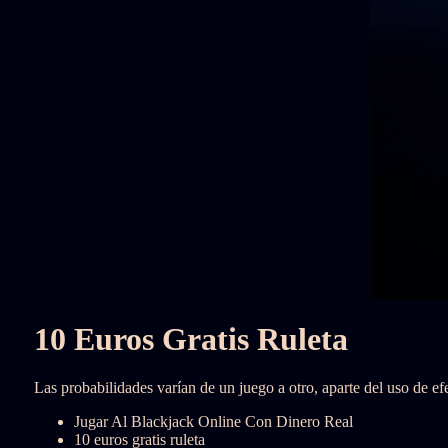
10 Euros Gratis Ruleta
Las probabilidades varían de un juego a otro, aparte del uso de efe
Jugar Al Blackjack Online Con Dinero Real
10 euros gratis ruleta