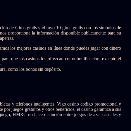
ción de Giros gratis y obtuvo 10 giros gratis con los símbolos de
enos proporciona la información disponible públicamente para su
aperras.
mos los mejores casinos en línea donde puedes jugar con dinero
para que los casinos los ofrezcan como bonificación, excepto el
.
tura, como los bonos sin depósito.
bletas y teléfonos inteligentes. Vigo casino codigo promocional y
or juegos gratuitos y otros beneficios, el casino garantiza a sus
e juego, HMRC no hace distinción entre juegos de azar casuales y